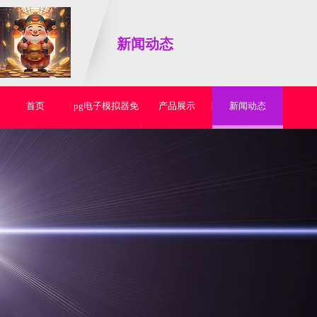
新闻动态
首页
pg电子模拟器免
产品展示
新闻动态
费介绍